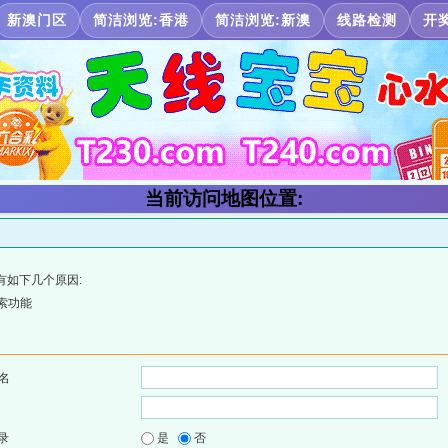
新澳门区
简洁浏览:香港
简洁浏览:新澳
线路检测
开
当前访问地图位置:
有如下几个原因:
索功能
名
录
是
否