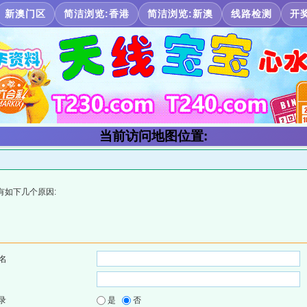
新澳门区
简洁浏览:香港
简洁浏览:新澳
线路检测
开
当前访问地图位置:
有如下几个原因:
名
录
是
否