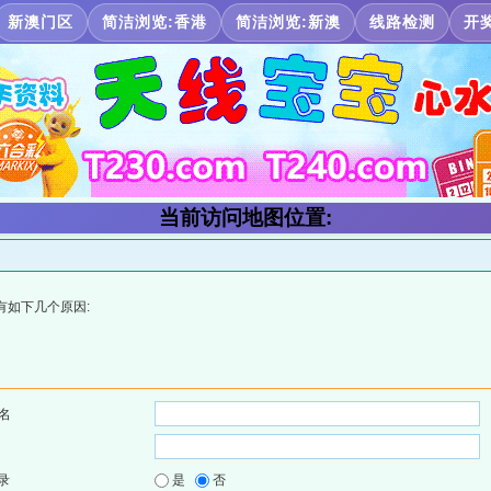
新澳门区
简洁浏览:香港
简洁浏览:新澳
线路检测
开
当前访问地图位置:
有如下几个原因:
名
录
是
否